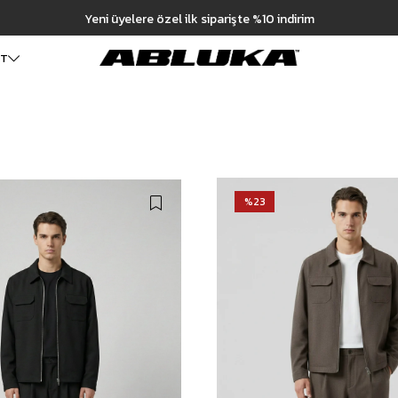
Yeni üyelere özel ilk siparişte %10 indirim
ET
ALT GİYİM
Cüzdan
DIŞ GİYİM
Pantolon
Ceket
Kartlık
Baggy Pantolon
Kaban
Çanta
Kumaş Pantolon
Mont
Pileli Pantolon
Trençkot
%23
Keten Pantolon
İÇ GİYİM
Jean
Atlet
Baggy Jean
Boxer
Boyfriend Jean
Çorap
Slim Fit Jean
Distressed Jean
Regular Fit Jean
Eşofman
Şort
Deniz Şortu