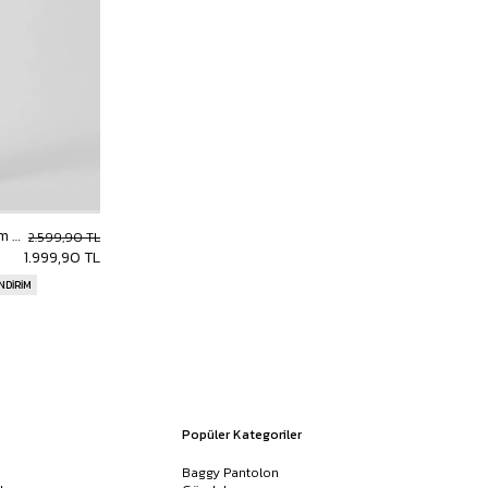
Erkek Relaxed Fit Yeni Nesil Takım Taş Rengi
2.599,90 TL
1.999,90 TL
İNDİRİM
Popüler Kategoriler
Baggy Pantolon