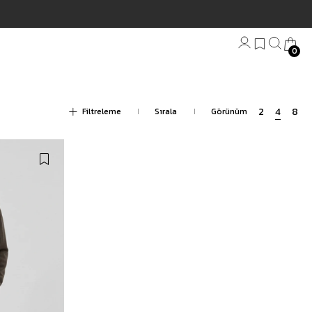
0
Bandana
Filtreleme
Plaj Havlu
Anahtarlık