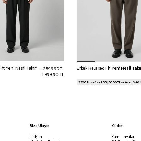
Baggy Şort
Keten Şort
Kargo Şort
İKİLİ TAKIM
Gömlek Pantolon Takım
Ceket Pantolon Takım
Eşofman Takımı
Erkek Relaxed Fit Yeni Nesil Takım Siyah
2.599,90 TL
1.999,90 TL
3500 TL ve üzeri %5 | 5000 TL ve üzeri %10 
Bize Ulaşın
Yardım
İletişim
Kampanyalar