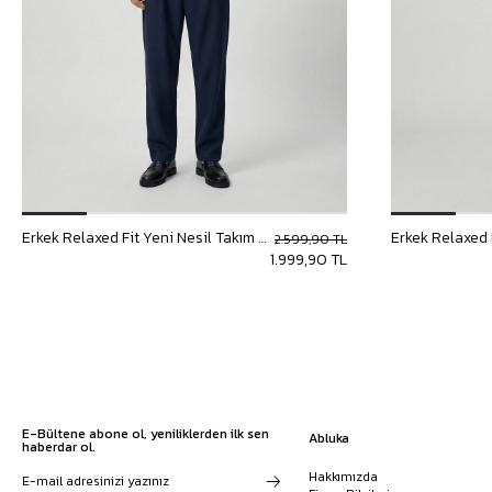
Bisiklet Yaka T-Shirt
Pamuklu T-Shirt
Spor Atleti
Sweatshirt
Hoodie / Kapüşonlu
Hırka
Kazak
Erkek Relaxed Fit Yeni Nesil Takım Lacivert
2.599,90 TL
1.999,90 TL
E-Bültene abone ol, yeniliklerden ilk sen
Abluka
haberdar ol.
Hakkımızda