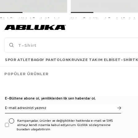
Erkek Street Nakışlı Beyzbol Şapka Lacivert
Unisex Basic Yıkamalı Beyzbol Şapka Lacivert
499,90 TL
399,90 TL
3500 TL ve üzeri %5 | 5000 TL ve üzeri %10
İNDİRİM
Son Bakılanlar
SPOR ATLET
BAGGY PANTOLON
KRUVAZE TAKIM ELBISE
T-SHIRT
POPÜLER ÜRÜNLER
E-Bültene abone ol, yeniliklerden ilk sen haberdar ol.
Kampanyalar, ürünler ve değişiklikler hakkında e-mail ve SMS
almayı kendi rızamla kabul ediyorum. Gizlilik sözleşmesine
buradan ulaşabilirsin