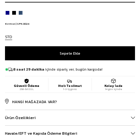
Kırmızı | SPK.0024
STD
8 saat 29 dakika
içinde sipariş ver, bugün kargoda!
Güvenli Ödeme
Hızlı Teslimat
Kolay İade
256-bit SSL
1-3 iş günü
14 gün içinde
HANGI MAĞAZADA VAR?
Ürün Özellikleri
Havale/EFT ve Kapıda Ödeme Bilgileri