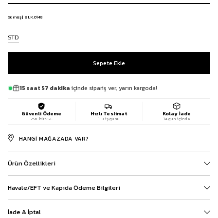
Gümüş | BLK.0148
STD
15 saat 57 dakika
içinde sipariş ver, yarın kargoda!
Güvenli Ödeme
Hızlı Teslimat
Kolay İade
256-bit SSL
1-3 iş günü
14 gün içinde
HANGI MAĞAZADA VAR?
Ürün Özellikleri
Havale/EFT ve Kapıda Ödeme Bilgileri
İade & İptal