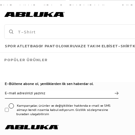
Erkek Burgulu Halat Desenli Bohem Çelik Bileklik Gümüş
Erkek Spiral Dokulu Kapamasız Çelik Bileklik Gümüş
799,90 TL
299,90 TL
3500 TL ve üzeri %5 | 5000 TL ve üzeri %10
3500 TL ve üzeri %5 | 5000 TL ve üzeri %10
İNDİRİM
İNDİRİM
Son Bakılanlar
SPOR ATLET
BAGGY PANTOLON
KRUVAZE TAKIM ELBISE
T-SHIRT
POPÜLER ÜRÜNLER
E-Bültene abone ol, yeniliklerden ilk sen haberdar ol.
Kampanyalar, ürünler ve değişiklikler hakkında e-mail ve SMS
almayı kendi rızamla kabul ediyorum. Gizlilik sözleşmesine
buradan ulaşabilirsin