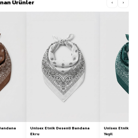
lınan Ürünler
‹
›
 Bandana
Unisex Etnik Desenli Bandana
Unisex Etnik Des
Ekru
Yeşil