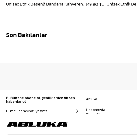
Unisex Etnik Desenli Bandana Kahverengi
Unisex Etnik D
149,90 TL
Son Bakılanlar
E-Bültene abone ol, yeniliklerden ilk sen
Abluka
haberdar ol.
Hakkımızda
Firma Bilgileri
Franchise Başvuru
Kampanyalar, ürünler ve
Kariyer
değişiklikler hakkında e-mail ve
İş Birliği
SMS almayı kendi rızamla kabul
Sözleşmeler