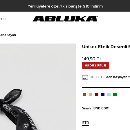
ET
dana Siyah
ALT GİYİM
Cüzdan
DIŞ GİYİM
Unisex Etnik Desenli
Pantolon
Ceket
Kartlık
Baggy Pantolon
Kaban
Çanta
149,90 TL
Kumaş Pantolon
Mont
Pileli Pantolon
Trençkot
SON 1 ÜRÜN
Keten Pantolon
İÇ GİYİM
28,33 TL
`den başlayan t
Jean
Atlet
Baggy Jean
Boxer
Boyfriend Jean
Çorap
Slim Fit Jean
Distressed Jean
Siyah | BND.0001
Regular Fit Jean
Eşofman
STD
Şort
Deniz Şortu