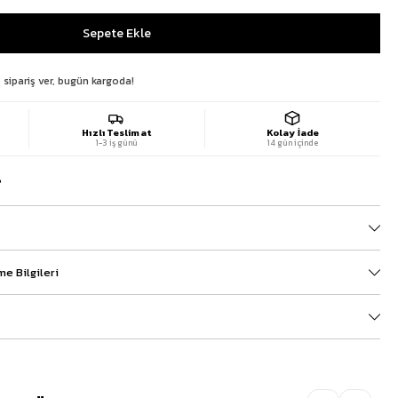
 sipariş ver, bugün kargoda!
Hızlı Teslimat
Kolay İade
1-3 iş günü
14 gün içinde
?
e Bilgileri