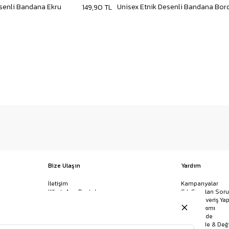
esenli Bandana Ekru
Unisex Etnik Desenli Bandana Bor
149,90 TL
Bize Ulaşın
Yardım
İletişim
Kampanyalar
WhatsApp Destek
Sık Sorulan Soru
Mağazalar
Nasıl Alışveriş Yap
Ödeme Yöntemleri
Giysi Bakımı
Banka Hesap Bilgileri
İptal & İade
Havale/EFT ve Kapıda Ödeme
Kolay İade & Değ