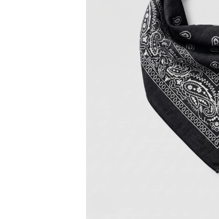
Bisiklet Yaka T-Shirt
Pamuklu T-Shirt
Spor Atleti
Sweatshirt
Hoodie / Kapüşonlu
Hırka
Kazak