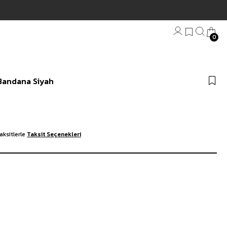
Hızlı Teslimat | 3000₺ Üzeri Ücretsiz Kargo
0
Bandana
 Bandana Siyah
Plaj Havlu
Anahtarlık
aksitlerle
Taksit Seçenekleri