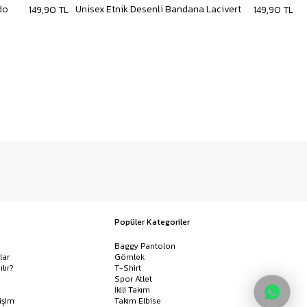
do
Unisex Etnik Desenli Bandana Lacivert
U
149,90 TL
149,90 TL
Popüler Kategoriler
Baggy Pantolon
lar
Gömlek
ılır?
T-Shirt
Spor Atlet
İkili Takım
işim
Takım Elbise