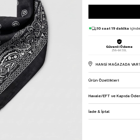
Baggy Şort
Keten Şort
Kargo Şort
İKİLİ TAKIM
10 saat 19 dakika
içinde
Gömlek Pantolon Takım
Ceket Pantolon Takım
Güvenli Ödeme
Eşofman Takımı
256-bit SSL
HANGI MAĞAZADA VAR
Ürün Özellikleri
Havale/EFT ve Kapıda Ödem
İade & İptal