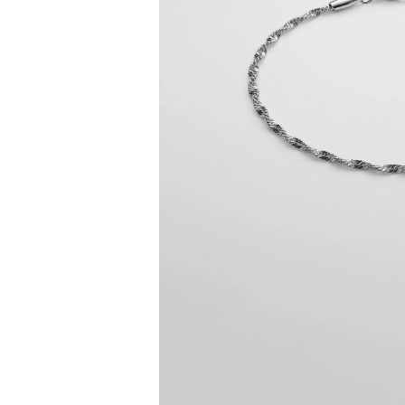
Bisiklet Yaka T-Shirt
Pamuklu T-Shirt
Spor Atleti
Sweatshirt
Hoodie / Kapüşonlu
Hırka
Kazak