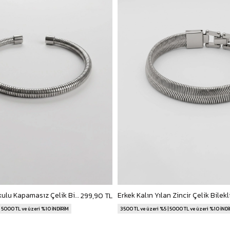
Erkek Spiral Dokulu Kapamasız Çelik Bileklik Gümüş
299,90 TL
| 5000 TL ve üzeri %10 İNDİRİM
3500 TL ve üzeri %5 | 5000 TL ve üzeri %10 İND