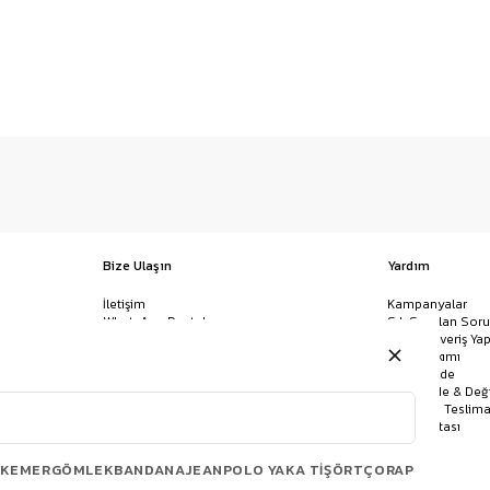
Bize Ulaşın
Yardım
İletişim
Kampanyalar
WhatsApp Destek
Sık Sorulan Soru
Mağazalar
Nasıl Alışveriş Yap
Ödeme Yöntemleri
Giysi Bakımı
Banka Hesap Bilgileri
İptal & İade
Havale/EFT ve Kapıda Ödeme
Kolay İade & Değ
Uygulamamızı İndirin
Kargo ve Teslima
Site Haritası
KEMER
GÖMLEK
BANDANA
JEAN
POLO YAKA TIŞÖRT
ÇORAP