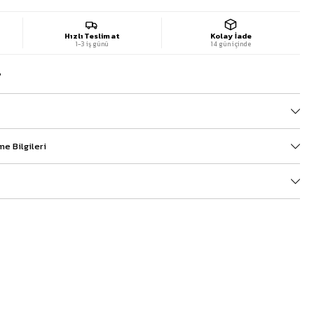
Hızlı Teslimat
Kolay İade
1-3 iş günü
14 gün içinde
?
e Bilgileri