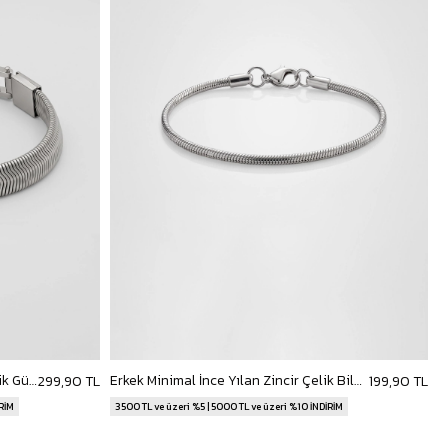
Erkek Kalın Yılan Zincir Çelik Bileklik Gümüş
Erkek Minimal İnce Yılan Zincir Çelik Bileklik Gümüş
299,90 TL
199,90 TL
İRİM
3500 TL ve üzeri %5 | 5000 TL ve üzeri %10 İNDİRİM
3