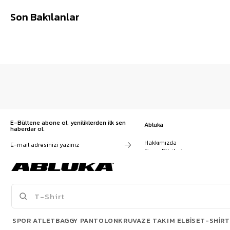
Son Bakılanlar
E-Bültene abone ol, yeniliklerden ilk sen
Abluka
haberdar ol.
Hakkımızda
Firma Bilgileri
Franchise Başvuru
Kampanyalar, ürünler ve
Kariyer
değişiklikler hakkında e-mail ve
İş Birliği
SMS almayı kendi rızamla kabul
Sözleşmeler
ediyorum. Gizlilik sözleşmesine
Blog
buradan ulaşabilirsin
SPOR ATLET
BAGGY PANTOLON
KRUVAZE TAKIM ELBISE
T-SHIRT