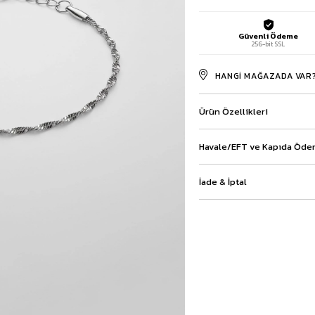
Baggy Şort
Keten Şort
Güvenli Ödeme
Kargo Şort
256-bit SSL
İKİLİ TAKIM
HANGI MAĞAZADA VAR
Gömlek Pantolon Takım
Ceket Pantolon Takım
Eşofman Takımı
Ürün Özellikleri
Havale/EFT ve Kapıda Ödem
İade & İptal