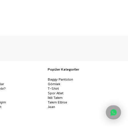
Popüler Kategoriler
Baggy Pantolon
lar
Gömlek
ılır?
T-Shirt
Spor Atlet
İkili Takım
işim
Takım Elbise
t
Jean