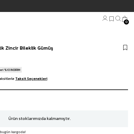
0
Bandana
ik Zincir Bileklik Gümüş
Plaj Havlu
Anahtarlık
eri %10 İNDİRİM
ksitlerle
Taksit Seçenekleri
Ürün stoklarımızda kalmamıştır.
, bugün kargoda!