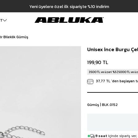
Yeni üyelere özel ilk siparişte %10 indirim
199,90 TL
ET
ir Bileklik Gümüş
ALT GİYİM
Cüzdan
DIŞ GİYİM
Unisex İnce Burgu Çel
Pantolon
Ceket
Kartlık
Baggy Pantolon
Kaban
Çanta
199,90 TL
Kumaş Pantolon
Mont
Pileli Pantolon
Trençkot
3500 TL ve üzeri %5 | 5000 TL ve üz
Keten Pantolon
İÇ GİYİM
37,77 TL
`den başlayan ta
Jean
Atlet
Baggy Jean
Boxer
Boyfriend Jean
Çorap
Slim Fit Jean
Gümüş | BLK.0152
Distressed Jean
Regular Fit Jean
Eşofman
Şort
9 saat
içinde sipariş ver
Deniz Şortu