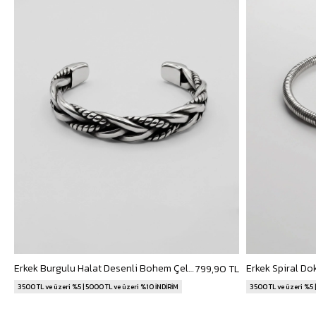
Erkek Burgulu Halat Desenli Bohem Çelik Bileklik Gümüş
799,90 TL
3500 TL ve üzeri %5 | 5000 TL ve üzeri %10 İNDİRİM
3500 TL ve üzeri %5 