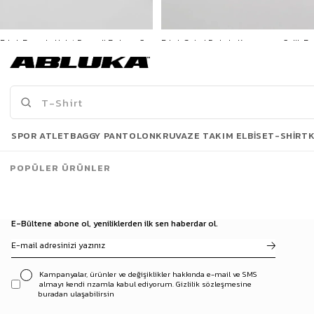
Erkek Burgulu Halat Desenli Bohem Çelik Bileklik Gümüş
Erkek Spiral Dokulu Kapamasız Çelik Bileklik Gümüş
799,90 TL
299,90 TL
3500 TL ve üzeri %5 | 5000 TL ve üzeri %10
3500 TL ve üzeri %5 | 5000 TL ve üzeri %10
İNDİRİM
İNDİRİM
Son Bakılanlar
SPOR ATLET
BAGGY PANTOLON
KRUVAZE TAKIM ELBISE
T-SHIRT
POPÜLER ÜRÜNLER
E-Bültene abone ol, yeniliklerden ilk sen haberdar ol.
Kampanyalar, ürünler ve değişiklikler hakkında e-mail ve SMS
almayı kendi rızamla kabul ediyorum. Gizlilik sözleşmesine
buradan ulaşabilirsin