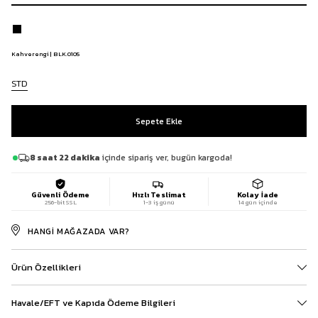
Kahverengi | BLK.0105
STD
8 saat 22 dakika
içinde sipariş ver, bugün kargoda!
Güvenli Ödeme
Hızlı Teslimat
Kolay İade
256-bit SSL
1-3 iş günü
14 gün içinde
HANGI MAĞAZADA VAR?
Ürün Özellikleri
Havale/EFT ve Kapıda Ödeme Bilgileri