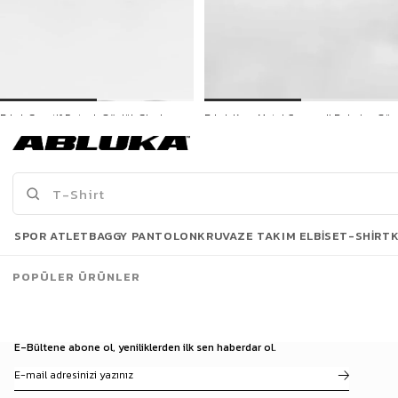
Erkek Sportif Detaylı Gözlük Siyah
Erkek Kare Metal Çerçeveli Polarize Güneş Gözlüğü Siyah
599,90 TL
599,90 TL
Son Bakılanlar
SPOR ATLET
BAGGY PANTOLON
KRUVAZE TAKIM ELBISE
T-SHIRT
POPÜLER ÜRÜNLER
E-Bültene abone ol, yeniliklerden ilk sen haberdar ol.