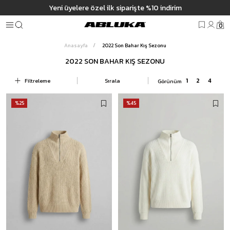
Hızlı Tes
üyelere özel ilk siparişte %10 indirim
0
Anasayfa
2022 Son Bahar Kış Sezonu
2022 SON BAHAR KIŞ SEZONU
Filtreleme
Sırala
%25
%45