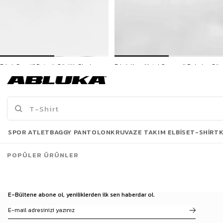
Erkek Sportif Detaylı Gözlük Siyah
Erkek Kare Metal Çerçeveli Polarize Güneş Gözlüğü Siyah
599,90 TL
599,90 TL
Son Bakılanlar
SPOR ATLET
BAGGY PANTOLON
KRUVAZE TAKIM ELBISE
T-SHIRT
POPÜLER ÜRÜNLER
E-Bültene abone ol, yeniliklerden ilk sen haberdar ol.