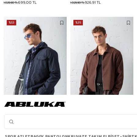
699,00 TL
926,91 TL
1.029,90 TL
1.029,90 TL
%53
%35
Erkek Önü Cepli Yakalı Slim Fit Ceket Lacivert
Erkek Boxy Fit Rahat Ceket Kahverengi
699,90 TL
849,90 TL
1.499,90 TL
1.299,90 TL
SPOR ATLET
BAGGY PANTOLON
KRUVAZE TAKIM ELBISE
T-SHIRT