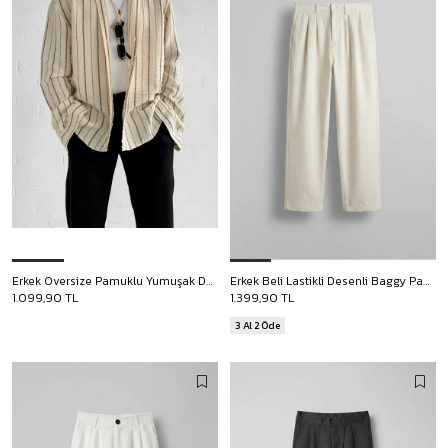
Erkek Oversize Pamuklu Yumuşak Dokulu Çizgili Gömlek Siyah Bej
Erkek Beli Lastikli Desenli Baggy Pantolon Bej
1.099,90 TL
1.399,90 TL
3 Al 2 Öde