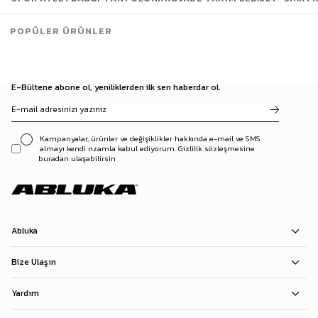
Toplam
60
/
755
Ürün
POPÜLER ÜRÜNLER
Daha Fazla Ürün Yükle
E-Bültene abone ol, yeniliklerden ilk sen haberdar ol.
Kampanyalar, ürünler ve değişiklikler hakkında e-mail ve SMS
almayı kendi rızamla kabul ediyorum. Gizlilik sözleşmesine
buradan ulaşabilirsin
Abluka
Bize Ulaşın
Yardım