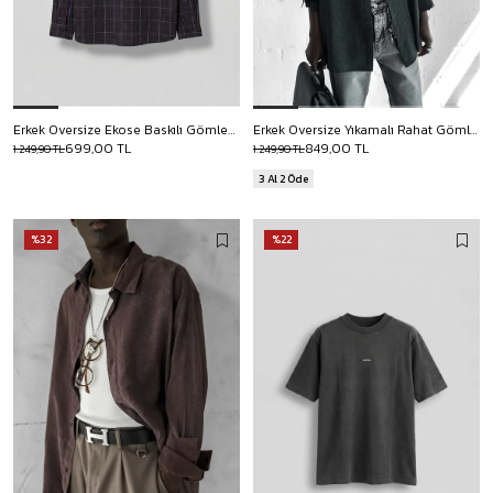
Erkek Oversize Ekose Baskılı Gömlek Antrasit
Erkek Oversize Yıkamalı Rahat Gömlek Siyah
699,00 TL
849,00 TL
1.249,90 TL
1.249,90 TL
3 Al 2 Öde
%32
%22