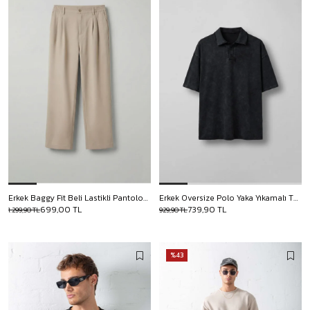
Erkek Baggy Fit Beli Lastikli Pantolon Bej
Erkek Oversize Polo Yaka Yıkamalı T-Shirt Siyah
699,00 TL
739,90 TL
1.299,90 TL
929,90 TL
%43