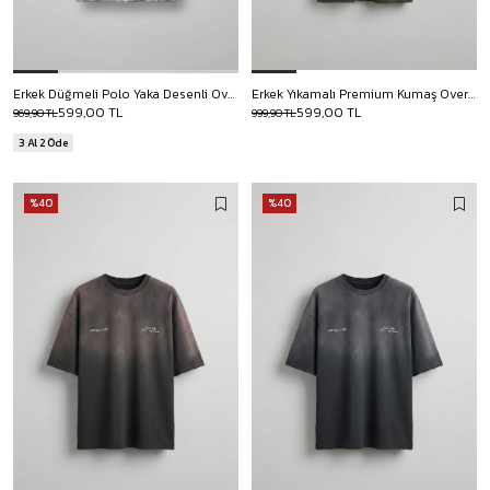
Erkek Düğmeli Polo Yaka Desenli Oversize Triko T-Shirt Siyah
Erkek Yıkamalı Premium Kumaş Oversize T-Shirt Yeşil
599,00 TL
599,00 TL
969,90 TL
999,90 TL
3 Al 2 Öde
%40
%40