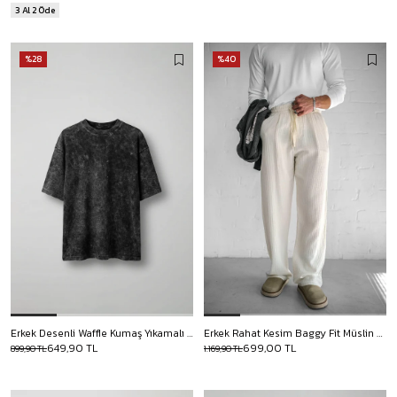
3 Al 2 Öde
%28
%40
Erkek Desenli Waffle Kumaş Yıkamalı Oversize T-Shirt Siyah
Erkek Rahat Kesim Baggy Fit Müslin Pantolon Ekru
649,90 TL
699,00 TL
899,90 TL
1.169,90 TL