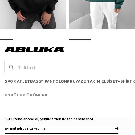
Erkek Oversize Çift Renkli Kapüşonlu Sweatshirt Gri
Erkek Oversize Nakışlı Kapüşonlu Sweatshirt Yeşil
499,90 TL
599,00 TL
949,90 TL
929,90 TL
Son Bakılanlar
SPOR ATLET
BAGGY PANTOLON
KRUVAZE TAKIM ELBISE
T-SHIRT
POPÜLER ÜRÜNLER
E-Bültene abone ol, yeniliklerden ilk sen haberdar ol.