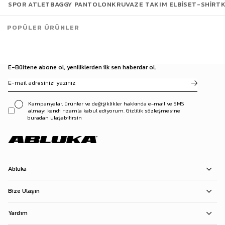
SPOR ATLET
BAGGY PANTOLON
KRUVAZE TAKIM ELBISE
T-SHIRT
Erkek Torbalı Yumuşak Dokulu Modal Boxer Siyah
149,90 TL
POPÜLER ÜRÜNLER
E-Bültene abone ol, yeniliklerden ilk sen haberdar ol.
Kampanyalar, ürünler ve değişiklikler hakkında e-mail ve SMS
almayı kendi rızamla kabul ediyorum. Gizlilik sözleşmesine
buradan ulaşabilirsin
Abluka
Bize Ulaşın
Yardım