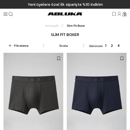
m
Yeni üyelere özel ilk siparişte %10 indirim
0
Anasayfa
Slim Fit Boxer
SLIM FIT BOXER
Filtreleme
Sırala