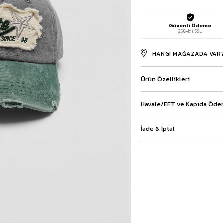
Baggy Şort
Keten Şort
Güvenli Ödeme
Kargo Şort
256-bit SSL
İKİLİ TAKIM
HANGI MAĞAZADA VAR
Gömlek Pantolon Takım
Ceket Pantolon Takım
Eşofman Takımı
Ürün Özellikleri
Havale/EFT ve Kapıda Ödem
İade & İptal