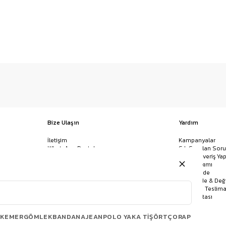
Bize Ulaşın
Yardım
İletişim
Kampanyalar
WhatsApp Destek
Sık Sorulan Soru
Mağazalar
Nasıl Alışveriş Yap
Ödeme Yöntemleri
Giysi Bakımı
Banka Hesap Bilgileri
İptal & İade
Havale/EFT ve Kapıda Ödeme
Kolay İade & Değ
Uygulamamızı İndirin
Kargo ve Teslima
Site Haritası
KEMER
GÖMLEK
BANDANA
JEAN
POLO YAKA TIŞÖRT
ÇORAP