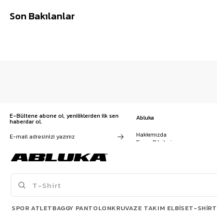
Son Bakılanlar
E-Bültene abone ol, yeniliklerden ilk sen
Abluka
haberdar ol.
Hakkımızda
Firma Bilgileri
Franchise Başvuru
Kampanyalar, ürünler ve
Kariyer
değişiklikler hakkında e-mail ve
İş Birliği
SMS almayı kendi rızamla kabul
Sözleşmeler
ediyorum. Gizlilik sözleşmesine
Blog
buradan ulaşabilirsin
SPOR ATLET
BAGGY PANTOLON
KRUVAZE TAKIM ELBISE
T-SHIRT