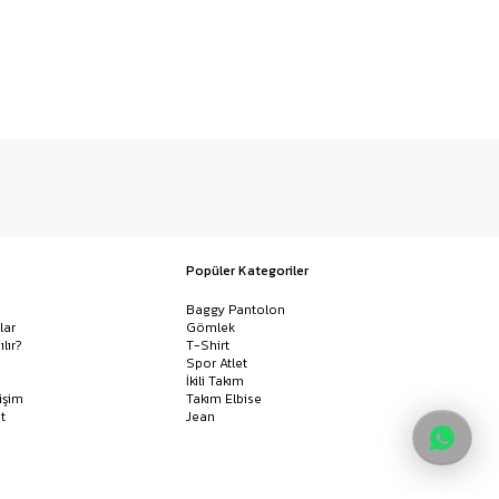
Popüler Kategoriler
Baggy Pantolon
lar
Gömlek
ılır?
T-Shirt
Spor Atlet
İkili Takım
işim
Takım Elbise
t
Jean