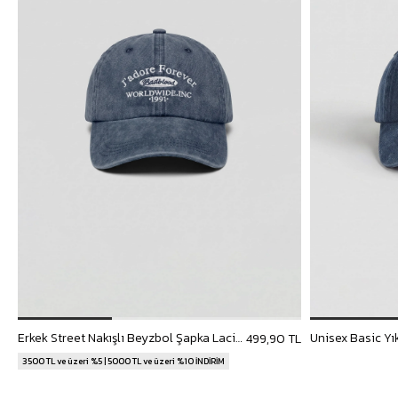
Erkek Street Nakışlı Beyzbol Şapka Lacivert
499,90 TL
3500 TL ve üzeri %5 | 5000 TL ve üzeri %10 İNDİRİM