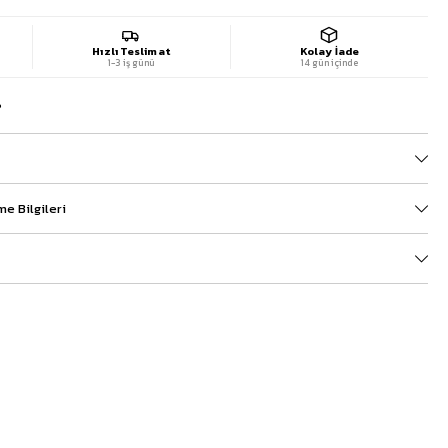
Hızlı Teslimat
Kolay İade
1-3 iş günü
14 gün içinde
?
e Bilgileri