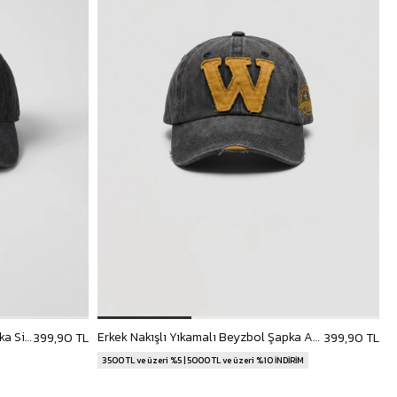
Unisex Basic Yıkamalı Beyzbol Şapka Siyah
Erkek Nakışlı Yıkamalı Beyzbol Şapka Antrasit
399,90 TL
399,90 TL
3500 TL ve üzeri %5 | 5000 TL ve üzeri %10 İNDİRİM
3