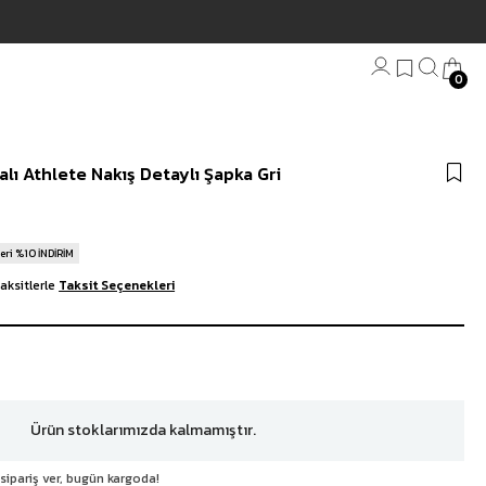
0
Bandana
lı Athlete Nakış Detaylı Şapka Gri
Plaj Havlu
Anahtarlık
eri %10 İNDİRİM
aksitlerle
Taksit Seçenekleri
Ürün stoklarımızda kalmamıştır.
sipariş ver, bugün kargoda!