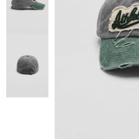
Bisiklet Yaka T-Shirt
Pamuklu T-Shirt
Spor Atleti
Sweatshirt
Hoodie / Kapüşonlu
Hırka
Kazak