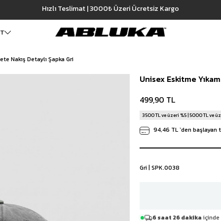
Hızlı Teslimat | 3000₺ Üzeri Ücretsiz Kargo
499,90 TL
ka Gri
ET
ete Nakış Detaylı Şapka Gri
ALT GİYİM
Cüzdan
DIŞ GİYİM
Unisex Eskitme Yıkama
Pantolon
Ceket
Kartlık
Baggy Pantolon
Kaban
Çanta
499,90 TL
Kumaş Pantolon
Mont
Pileli Pantolon
Trençkot
3500 TL ve üzeri %5 | 5000 TL ve üz
Keten Pantolon
İÇ GİYİM
94,46 TL
`den başlayan t
Jean
Atlet
Baggy Jean
Boxer
Boyfriend Jean
Çorap
Slim Fit Jean
Gri | SPK.0038
Distressed Jean
Regular Fit Jean
Eşofman
Şort
6 saat 26 dakika
içinde 
Deniz Şortu