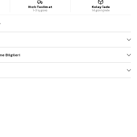
Hızlı Teslimat
Kolay İade
1-3 iş günü
14 gün içinde
?
e Bilgileri