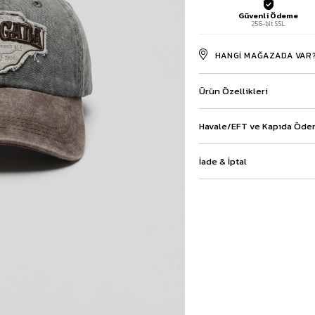
Baggy Şort
Güvenli Ödeme
256-bit SSL
Keten Şort
Kargo Şort
HANGI MAĞAZADA VAR
İKİLİ TAKIM
Gömlek Pantolon Takım
Ürün Özellikleri
Ceket Pantolon Takım
Eşofman Takımı
Havale/EFT ve Kapıda Ödem
İade & İptal