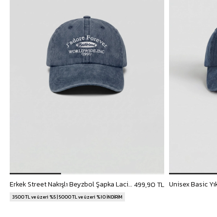
Erkek Street Nakışlı Beyzbol Şapka Lacivert
499,90 TL
3500 TL ve üzeri %5 | 5000 TL ve üzeri %10 İNDİRİM