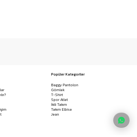
Popüler Kategoriler
Baggy Pantolon
lar
Gömlek
ılır?
T-Shirt
Spor Atlet
İkili Takım
işim
Takım Elbise
t
Jean