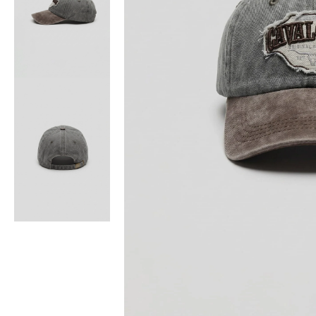
Bisiklet Yaka T-Shirt
Pamuklu T-Shirt
Spor Atleti
Sweatshirt
Hoodie / Kapüşonlu
Hırka
Kazak