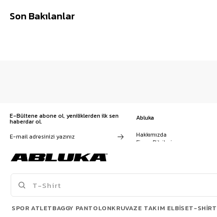
Son Bakılanlar
E-Bültene abone ol, yeniliklerden ilk sen
Abluka
haberdar ol.
Hakkımızda
Firma Bilgileri
Franchise Başvuru
Kampanyalar, ürünler ve
Kariyer
değişiklikler hakkında e-mail ve
İş Birliği
SMS almayı kendi rızamla kabul
Sözleşmeler
ediyorum. Gizlilik sözleşmesine
Blog
buradan ulaşabilirsin
SPOR ATLET
BAGGY PANTOLON
KRUVAZE TAKIM ELBISE
T-SHIRT