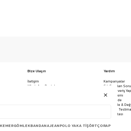
Bize Ulaşın
Yardım
İletişim
Kampanyalar
WhatsApp Destek
Sık Sorulan Soru
Mağazalar
Nasıl Alışveriş Yap
Ödeme Yöntemleri
Giysi Bakımı
Banka Hesap Bilgileri
İptal & İade
Havale/EFT ve Kapıda Ödeme
Kolay İade & Değ
Uygulamamızı İndirin
Kargo ve Teslima
Site Haritası
KEMER
GÖMLEK
BANDANA
JEAN
POLO YAKA TIŞÖRT
ÇORAP