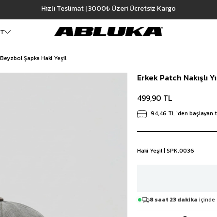
Hızlı Teslimat | 3000₺ Üzeri Ücretsiz Kargo
499,90 TL
şil
ET
 Beyzbol Şapka Haki Yeşil
ALT GİYİM
Cüzdan
DIŞ GİYİM
Erkek Patch Nakışlı Y
Pantolon
Ceket
Kartlık
Baggy Pantolon
Kaban
Çanta
499,90 TL
Kumaş Pantolon
Mont
Pileli Pantolon
Trençkot
94,46 TL
`den başlayan t
Keten Pantolon
İÇ GİYİM
Jean
Atlet
Baggy Jean
Boxer
Haki Yeşil | SPK.0036
Boyfriend Jean
Çorap
Slim Fit Jean
Distressed Jean
Regular Fit Jean
Eşofman
8 saat 23 dakika
içinde 
Şort
Deniz Şortu