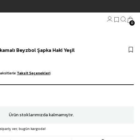
0
Bandana
ıkamalı Beyzbol Şapka Haki Yeşil
Plaj Havlu
Anahtarlık
aksitlerle
Taksit Seçenekleri
Ürün stoklarımızda kalmamıştır.
sipariş ver, bugün kargoda!