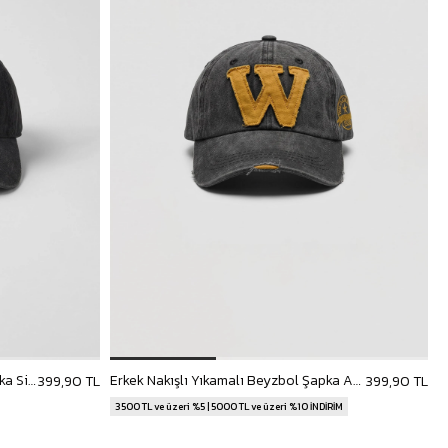
Unisex Basic Yıkamalı Beyzbol Şapka Siyah
Erkek Nakışlı Yıkamalı Beyzbol Şapka Antrasit
399,90 TL
399,90 TL
3500 TL ve üzeri %5 | 5000 TL ve üzeri %10 İNDİRİM
3