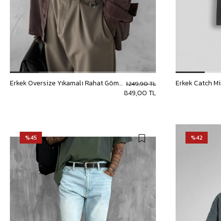
Erkek Oversize Yıkamalı Rahat Gömlek Kahverengi
1.249,90 TL
849,00 TL
%45
%42