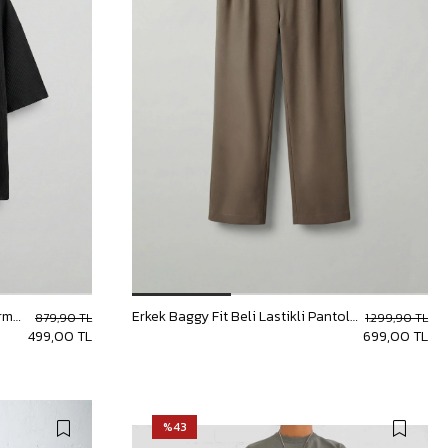
Erkek Oversize Baskılı V Yaka Forma T-Shirt Siyah
Erkek Baggy Fit Beli Lastikli Pantolon Kahverengi
879,90 TL
1.299,90 TL
499,00 TL
699,00 TL
%43