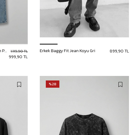
Erkek Slogan İşlemeli Baggy Jean Pantolon Mavi
Erkek Baggy Fit Jean Koyu Gri
899,90 TL
1.119,90 TL
999,90 TL
%28