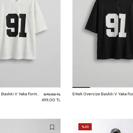
Erkek Oversize Baskılı V Yaka Forma T-Shirt Ekru
879,90 TL
499,00 TL
%43