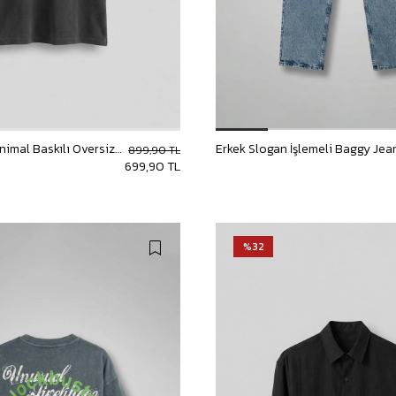
Erkek Catch Minimal Baskılı Oversize T-Shirt Siyah
899,90 TL
699,90 TL
%32