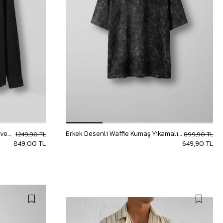
Erkek Premium Çizgili Pamuklu Oversize Gömlek Siyah
Erkek Desenli Waffle Kumaş Yıkamalı Oversize T-Shirt Siyah
1.249,90 TL
899,90 TL
849,00 TL
649,90 TL