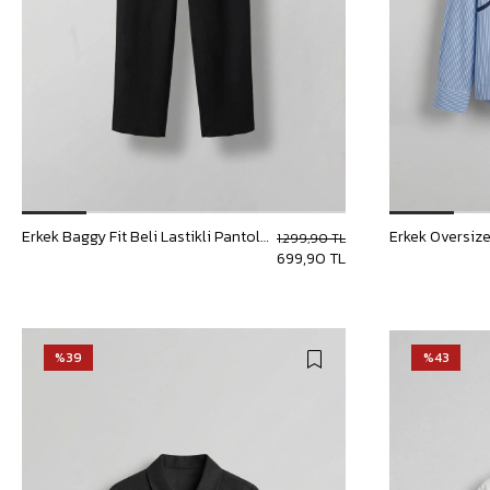
Bisiklet Yaka T-Shirt
Pamuklu T-Shirt
Spor Atleti
Sweatshirt
Hoodie / Kapüşonlu
Hırka
Kazak
Erkek Baggy Fit Beli Lastikli Pantolon Siyah
1.299,90 TL
699,90 TL
%39
%43