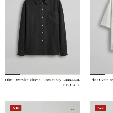
Erkek Oversize Yıkamalı Gömlek Siyah
1.389,90 TL
849,00 TL
%46
%20