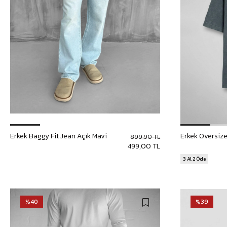
Erkek Baggy Fit Jean Açık Mavi
899,90 TL
499,00 TL
3 Al 2 Öde
%40
%39