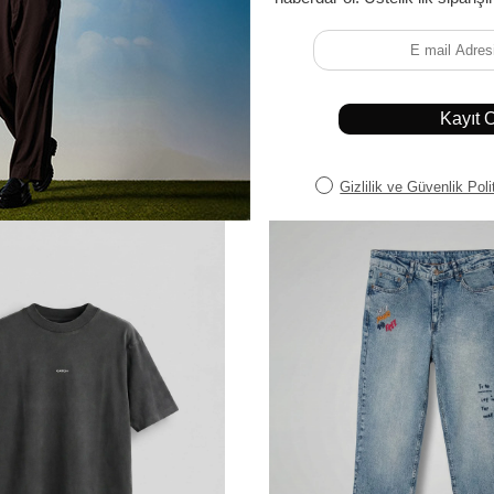
Erkek Regular Fit Fitilli Beli Lastikli Pantolon Siyah
1.069,90 TL
%11