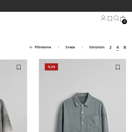
0
Bandana
Filtreleme
Plaj Havlu
Anahtarlık
%39