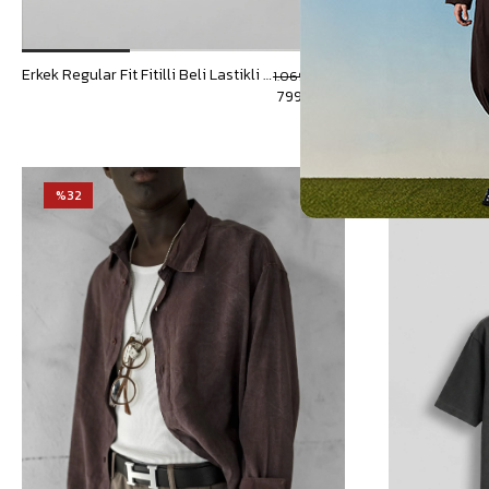
Erkek Regular Fit Fitilli Beli Lastikli Pantolon Kahverengi
1.069,90 TL
799,90 TL
%32
%22