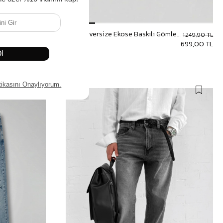
Erkek Oversize Ekose Baskılı Gömlek Mavi
Erkek Oversize Ekose Baskılı Gömlek Antrasit
1.249,90 TL
1.249,90 TL
699,00 TL
699,00 TL