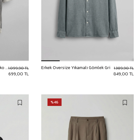
Erkek Super Oversize Desenli Triko T-Shirt Siyah
Erkek Oversize Yıkamalı Gömlek Gri
1.099,90 TL
1.389,90 TL
699,00 TL
849,00 TL
%46