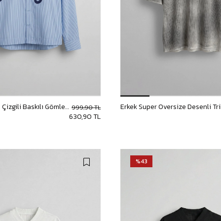
Baggy Şort
Keten Şort
Kargo Şort
İKİLİ TAKIM
Gömlek Pantolon Takım
Ceket Pantolon Takım
Eşofman Takımı
Erkek Oversize Çizgili Baskılı Gömlek Mavi
999,90 TL
630,90 TL
%43