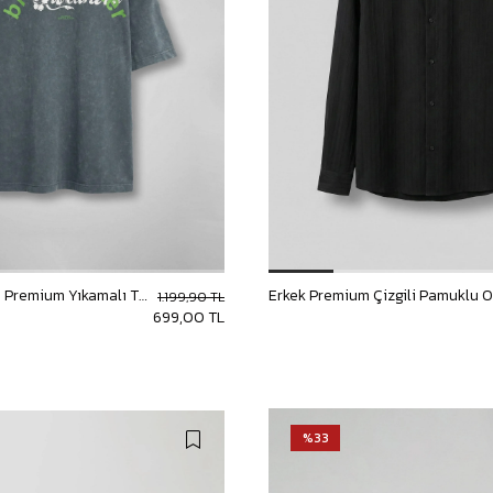
Erkek Oversize Premium Yıkamalı T-Shirt Füme
1.199,90 TL
699,00 TL
%33