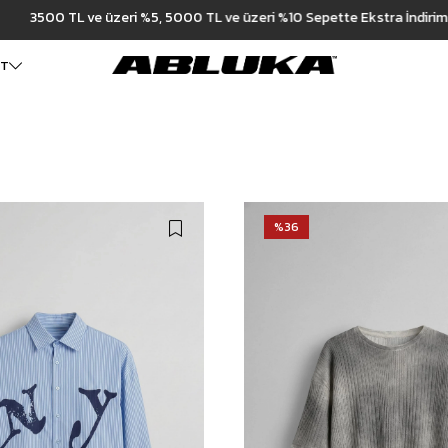
3500 TL ve üzeri %5, 5000 TL ve üzeri %10 Sepette Ekstra İndirim
ET
ALT GİYİM
Cüzdan
DIŞ GİYİM
Pantolon
Ceket
Kartlık
Baggy Pantolon
Kaban
Çanta
Kumaş Pantolon
Mont
Pileli Pantolon
Trençkot
%36
Keten Pantolon
İÇ GİYİM
Jean
Atlet
Baggy Jean
Boxer
Boyfriend Jean
Çorap
Slim Fit Jean
Distressed Jean
Regular Fit Jean
Eşofman
Şort
Deniz Şortu