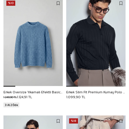
%10
Erkek Oversize Yıkamalı Efektli Basic Kazak Mavi
Erkek Slim Fit Premium Kumaş Polo Yaka Düğmeli Kazak Lacivert
1.124,91 TL
1.099,90 TL
1.249,90 TL
3 Al 2 Öde
%18