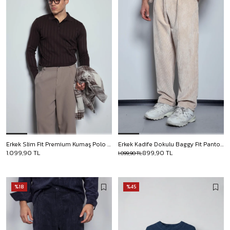
Erkek Slim Fit Premium Kumaş Polo Yaka Düğmeli Kazak Kahverengi
Erkek Kadife Dokulu Baggy Fit Pantolon Taş Rengi
1.099,90 TL
899,90 TL
1.099,90 TL
%18
%45