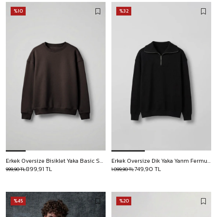
%10
%32
Erkek Oversize Bisiklet Yaka Basic Sweatshirt Kahverengi
Erkek Oversize Dik Yaka Yarım Fermuarlı Sweatshirt Siyah
899,91 TL
749,90 TL
999,90 TL
1.099,90 TL
%45
%20