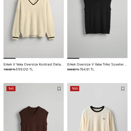
Erkek V Yaka Oversize Kontrast Detaylı Kazak Bej
Erkek Oversize V Yaka Triko Süveter Siyah
599,00 TL
764,91 TL
749,90 TL
849,90 TL
%41
%50