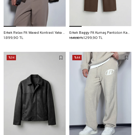
Erkek Relax Fit Waxed Kontrast Yaka Ceket Kahverengi
Erkek Baggy Fit Kumaş Pantolon Kahve
1.899,90 TL
1.299,90 TL
1.649,90 TL
%34
%44