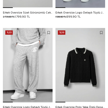
Erkek Oversize Süet Görünümlü Ceket Siyah
Erkek Oversize Logo Detaylı Tüylü Jogger Pantolon Bej
1.799,90 TL
899,90 TL
2.739,90 TL
1.599,90 TL
%20
%39
Erkek Oversize Logo Detaylı Tüylü Jogger Pantolon Gri
Erkek Oversize Polo Yaka Örgü Desenli Triko Kazak Siyah