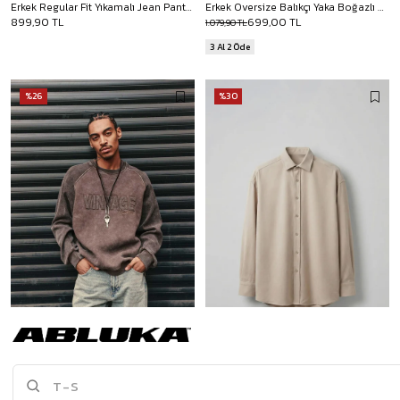
Erkek Regular Fit Yıkamalı Jean Pantolon Mavi
Erkek Oversize Balıkçı Yaka Boğazlı Kazak Bej
899,90 TL
699,00 TL
1.079,90 TL
3 Al 2 Öde
%26
%30
Erkek Oversize Yıkamalı Vintage Nakış Detaylı Sweatshirt Kahverengi
Erkek Oversize Efektli Modal Gömlek Bej
999,90 TL
799,90 TL
1.349,90 TL
1.149,90 TL