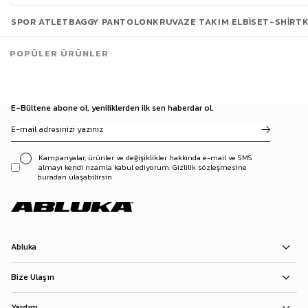
SPOR ATLET
BAGGY PANTOLON
KRUVAZE TAKIM ELBISE
T-SHIRT
Toplam
60
/
225
Ürün
POPÜLER ÜRÜNLER
Daha Fazla Ürün Yükle
E-Bültene abone ol, yeniliklerden ilk sen haberdar ol.
Kampanyalar, ürünler ve değişiklikler hakkında e-mail ve SMS
almayı kendi rızamla kabul ediyorum. Gizlilik sözleşmesine
buradan ulaşabilirsin
Abluka
Bize Ulaşın
Yardım