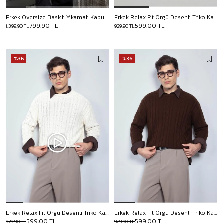
Erkek Oversize Baskılı Yıkamalı Kapüşonlu Hoodie Siyah
Erkek Relax Fit Örgü Desenli Triko Kazak Gri
799,90 TL
599,00 TL
1.399,90 TL
929,90 TL
%36
%36
Erkek Relax Fit Örgü Desenli Triko Kazak Bej
Erkek Relax Fit Örgü Desenli Triko Kazak Kahverengi
599,00 TL
599,00 TL
929,90 TL
929,90 TL