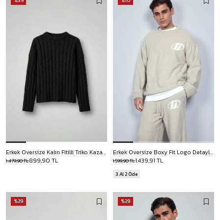
%39
%10
Erkek Oversize Kalın Fitilli Triko Kazak Siyah
Erkek Oversize Boxy Fit Logo Detaylı Tüylü Kazak Bej
899,90 TL
1.439,91 TL
1.479,90 TL
1.599,90 TL
3 Al 2 Öde
%29
%29