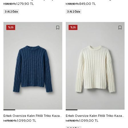
1.279,90 TL
849,00 TL
1.599,90 TL
1.399,90 TL
3 Al 2 Öde
3 Al 2 Öde
%26
%26
Erkek Oversize Kalın Fitilli Triko Kazak Indigo
Erkek Oversize Kalın Fitilli Triko Kazak Ekru
1.099,00 TL
1.099,00 TL
1.479,90 TL
1.479,90 TL