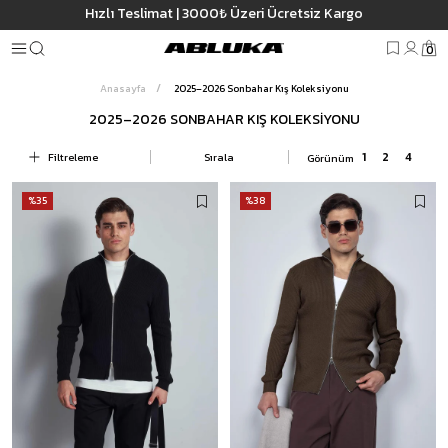
cretsiz Kargo
3500 TL ve üzeri %5, 5000 TL ve üzeri %10 S
0
Anasayfa
2025–2026 Sonbahar Kış Koleksiyonu
2025–2026 SONBAHAR KIŞ KOLEKSIYONU
Filtreleme
Sırala
%35
%38