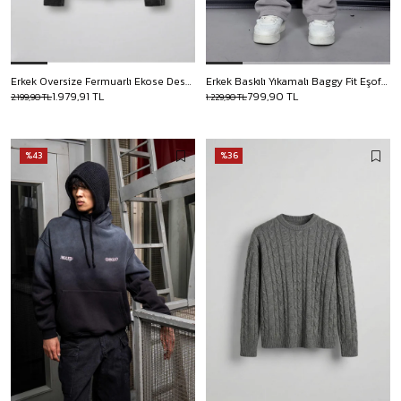
Erkek Oversize Fermuarlı Ekose Desenli Ceket Siyah
Erkek Baskılı Yıkamalı Baggy Fit Eşofman Gri
1.979,91 TL
799,90 TL
2.199,90 TL
1.229,90 TL
%43
%36