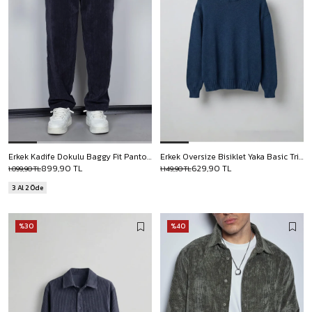
Erkek Kadife Dokulu Baggy Fit Pantolon Lacivert
Erkek Oversize Bisiklet Yaka Basic Triko Kazak Lacivert
899,90 TL
629,90 TL
1.099,90 TL
1.149,90 TL
3 Al 2 Öde
%30
%40